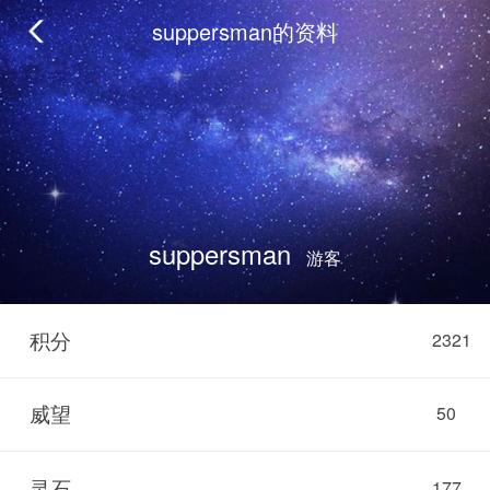
suppersman的资料
suppersman
游客
积分
2321
威望
50
灵石
177