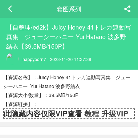
套图系列
【自整理/ed2k】Juicy Honey 41トレカ連動写
真集 ジューシーハニー Yui Hatano 波多野
結衣【39.5MB/150P】
happyporn7
2023-11-20 11:37:38
【资源名称】：Juicy Honey 41トレカ連動写真集 ジュー
シーハニー Yui Hatano 波多野結衣
【资源大小/数量】：39.5MB/150P
【资源链接】：
此隐藏内容仅限VIP查看
教程
升级VIP