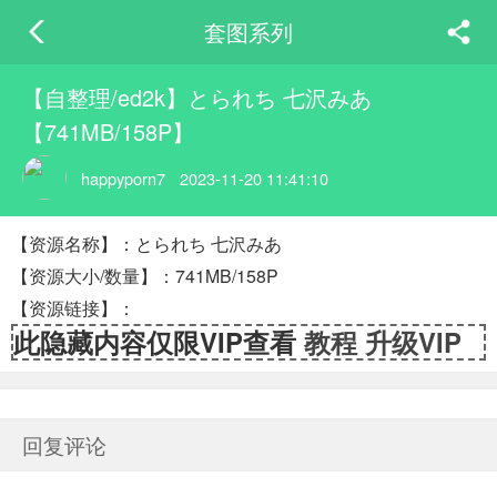
套图系列
【自整理/ed2k】とられち 七沢みあ
【741MB/158P】
happyporn7
2023-11-20 11:41:10
【资源名称】：とられち 七沢みあ
【资源大小/数量】：741MB/158P
【资源链接】：
此隐藏内容仅限VIP查看
教程
升级VIP
回复评论