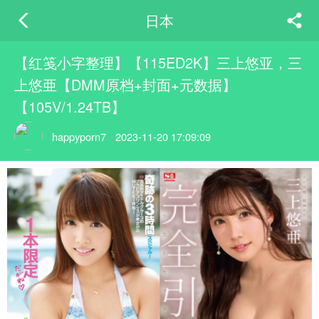
日本
【红笺小字整理】【115ED2K】三上悠亚，三
上悠亜【DMM原档+封面+元数据】
【105V/1.24TB】
happyporn7
2023-11-20 17:09:09