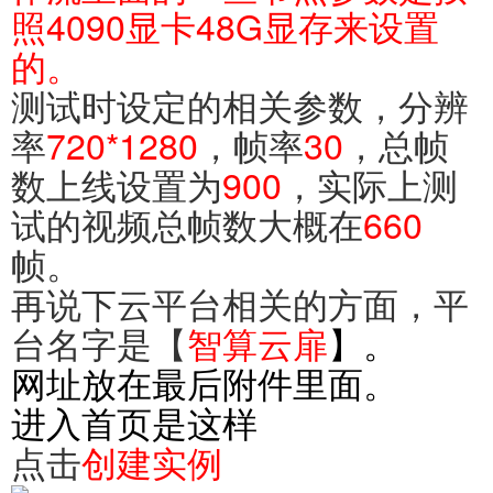
照4090显卡48G显存来设置
的。
测试时设定的相关参数，分辨
率
720*1280
，帧率
30
，总帧
数上线设置为
900
，实际上测
试的视频总帧数大概在
660
帧。
再说下云平台相关的方面，平
台名字是【
智算云扉
】。
网址放在最后附件里面。
进入首页是这样
点击
创建实例