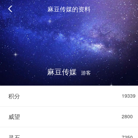
麻豆传媒的资料
麻豆传媒
游客
积分
19339
威望
2800
灵石
7250